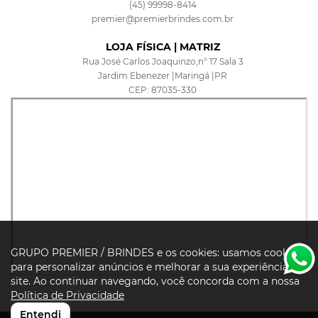
(45) 99998-8414
premier@premierbrindes.com.br
LOJA FÍSICA | MATRIZ
Rua José Carlos Joaquinzo,n° 17 Sala 3
Jardim Ebenezer |Maringá |PR
CEP: 87035-330
GRUPO PREMIER / BRINDES e os cookies: usamos cookies
para personalizar anúncios e melhorar a sua experiência no
site. Ao continuar navegando, você concorda com a nossa
Política de Privacidade
Entendi