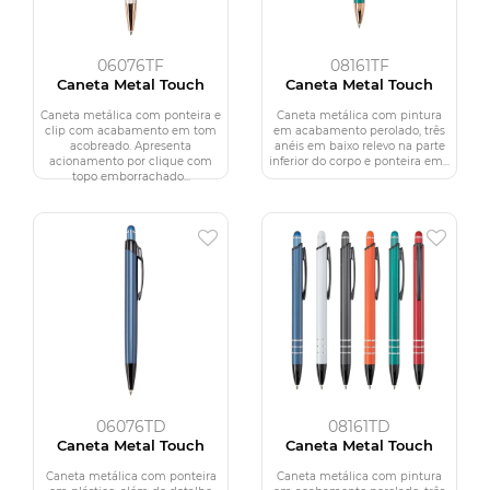
06076TF
08161TF
Caneta Metal Touch
Caneta Metal Touch
Caneta metálica com ponteira e
Caneta metálica com pintura
clip com acabamento em tom
em acabamento perolado, três
acobreado. Apresenta
anéis em baixo relevo na parte
acionamento por clique com
inferior do corpo e ponteira em...
topo emborrachado...
06076TD
08161TD
Caneta Metal Touch
Caneta Metal Touch
Caneta metálica com ponteira
Caneta metálica com pintura