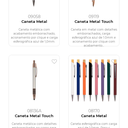
09058
09119
Caneta Metal
Caneta Metal Touch
Caneta metálica com
Caneta em metal com detalhes
acabamento emborrachado,
emborrachados, carga
acionamento por clique e carga
esferográfica azul de 1.0mm e
esferográfica azul de 1,0mm.
acionamento por clique com
acabamento...
08136A
08170
Caneta Metal Touch
Caneta Metal
Caneta metálica com detalhes
Caneta esferográfica com carga
emborrachados no corpo para
azul de 1.0mm. Possui