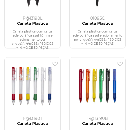
P@13190L
01095C
Caneta Plástica
Caneta Plástica
Caneta plástica com carga
Caneta plástica com carga
esferográfica azul 1.0mm e
esferográfica azul e acionamento
acionamento por
por clique.\r\n\r\nOBS.: PEDIDOS
clique.\r\n\r\nOBS.: PEDIDOS
MÍNIMO DE 50 PEÇAS!
MÍNIMO DE 50 PEÇAS!
P@13190T
P@13190B
Caneta Plástica
Caneta Plástica