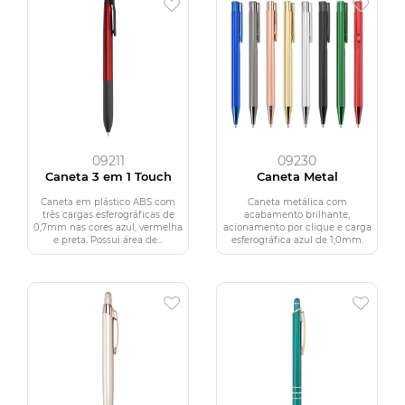
09211
09230
Caneta 3 em 1 Touch
Caneta Metal
Caneta em plástico ABS com
Caneta metálica com
três cargas esferográficas de
acabamento brilhante,
0,7mm nas cores azul, vermelha
acionamento por clique e carga
e preta. Possui área de...
esferográfica azul de 1,0mm.