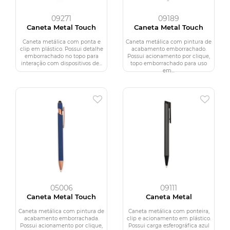
09271
09189
Caneta Metal Touch
Caneta Metal Touch
Caneta metálica com ponta e
Caneta metálica com pintura de
clip em plástico. Possui detalhe
acabamento emborrachado.
emborrachado no topo para
Possui acionamento por clique,
interação com dispositivos de...
topo emborrachado para uso
em...
05006
09111
Caneta Metal Touch
Caneta Metal
Caneta metálica com pintura de
Caneta metálica com ponteira,
acabamento emborrachada.
clip e acionamento em plástico.
Possui acionamento por clique,
Possui carga esferográfica azul