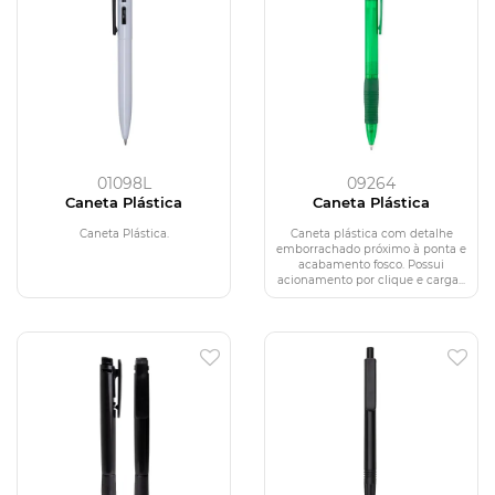
01098L
09264
Caneta Plástica
Caneta Plástica
Caneta Plástica.
Caneta plástica com detalhe
emborrachado próximo à ponta e
acabamento fosco. Possui
acionamento por clique e carga...