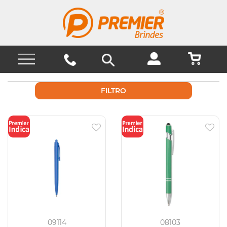
FILTRO
09114
08103