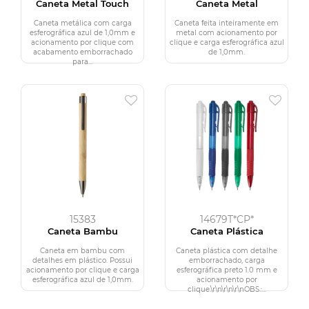
Caneta Metal Touch
Caneta Metal
Caneta metálica com carga
Caneta feita inteiramente em
esferográfica azul de 1,0mm e
metal com acionamento por
acionamento por clique com
clique e carga esferográfica azul
acabamento emborrachado
de 1,0mm.
para...
15383
14679T*CP*
Caneta Bambu
Caneta Plástica
Caneta em bambu com
Caneta plástica com detalhe
detalhes em plástico. Possui
emborrachado, carga
acionamento por clique e carga
esferográfica preto 1.0 mm e
esferográfica azul de 1,0mm.
acionamento por
clique.\r\n\r\n\r\nOBS.:...