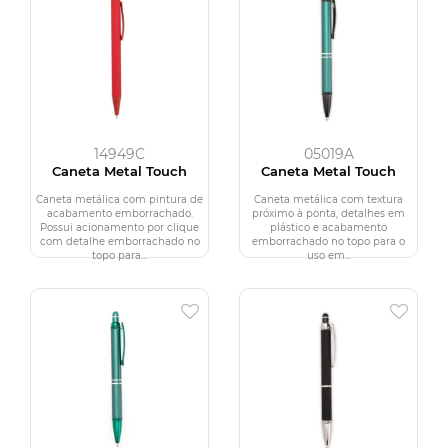
14949C
05019A
Caneta Metal Touch
Caneta Metal Touch
Caneta metálica com pintura de
Caneta metálica com textura
acabamento emborrachado.
próximo à ponta, detalhes em
Possui acionamento por clique
plástico e acabamento
com detalhe emborrachado no
emborrachado no topo para o
topo para...
uso em...