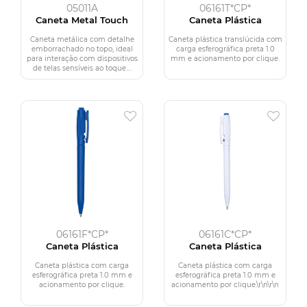
05011A
06161T*CP*
Caneta Metal Touch
Caneta Plástica
Caneta metálica com detalhe
Caneta plástica translúcida com
emborrachado no topo, ideal
carga esferográfica preta 1.0
para interação com dispositivos
mm e acionamento por clique.
de telas sensíveis ao toque....
06161F*CP*
06161C*CP*
Caneta Plástica
Caneta Plástica
Caneta plástica com carga
Caneta plástica com carga
esferográfica preta 1.0 mm e
esferográfica preta 1.0 mm e
acionamento por clique.
acionamento por clique.\r\n\r\n