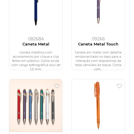
08268A
09266
Caneta Metal
Caneta Metal Touch
Caneta metálica com
Caneta em metal com detalhe
acionamento por clique e clip
emborrachado no topo para a
feitos em plástico. Conta ainda
interação com dispositivos de
com carga esferográfica azul de
telas sensíveis ao toque. Conta
1,0 mm.
com...