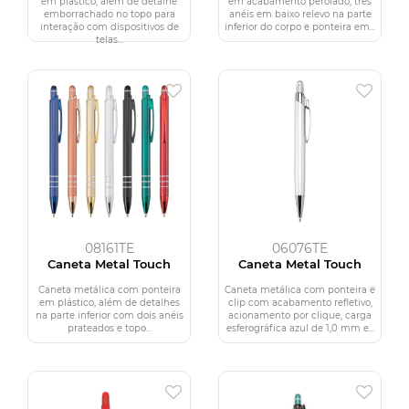
em plástico, além de detalhe
em acabamento perolado, três
emborrachado no topo para
anéis em baixo relevo na parte
interação com dispositivos de
inferior do corpo e ponteira em...
telas...
08161TE
06076TE
Caneta Metal Touch
Caneta Metal Touch
Caneta metálica com ponteira
Caneta metálica com ponteira e
em plástico, além de detalhes
clip com acabamento refletivo,
na parte inferior com dois anéis
acionamento por clique, carga
prateados e topo...
esferográfica azul de 1,0 mm e...