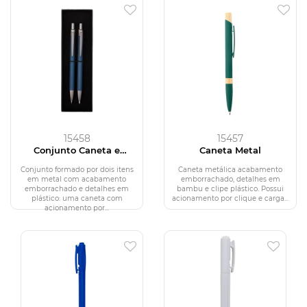
15458
15457
Conjunto Caneta e
Caneta Metal
Lapiseira Metal
Conjunto formado por dois itens
Caneta metálica acabamento
em metal com acabamento
emborrachado, detalhes em
emborrachado e detalhes em
bambu e clipe plástico. Possui
plástico: uma caneta com
acionamento por clique e carga...
acionamento por...