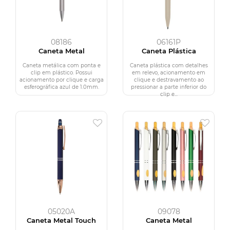
08186
06161P
Caneta Metal
Caneta Plástica
Caneta metálica com ponta e
Caneta plástica com detalhes
clip em plástico. Possui
em relevo, acionamento em
acionamento por clique e carga
clique e destravamento ao
esferográfica azul de 1.0mm.
pressionar a parte inferior do
clip e...
05020A
09078
Caneta Metal Touch
Caneta Metal