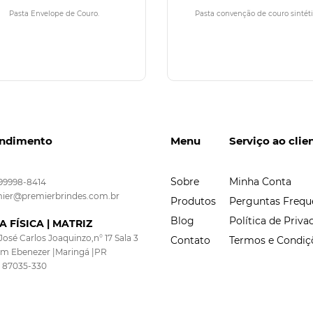
Pasta Envelope de Couro.
Pasta convenção de couro sintéti
ndimento
Menu
Serviço ao clie
Sobre
Minha Conta
 99998-8414
ier@premierbrindes.com.br
Produtos
Perguntas Frequ
Blog
Política de Priva
A FÍSICA | MATRIZ
José Carlos Joaquinzo,n° 17 Sala 3
Contato
Termos e Condiç
im Ebenezer |Maringá |PR
 87035-330