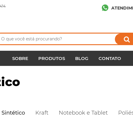
414
ATENDIM
SOBRE
PRODUTOS
BLOG
CONTATO
tico
 Sintético
Kraft
Notebook e Tablet
Polié