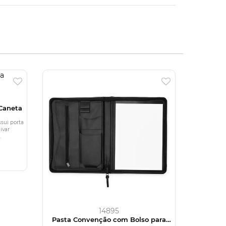
Caneta
ssui porta
ivar
.
14895
Pasta Convenção com Bolso para