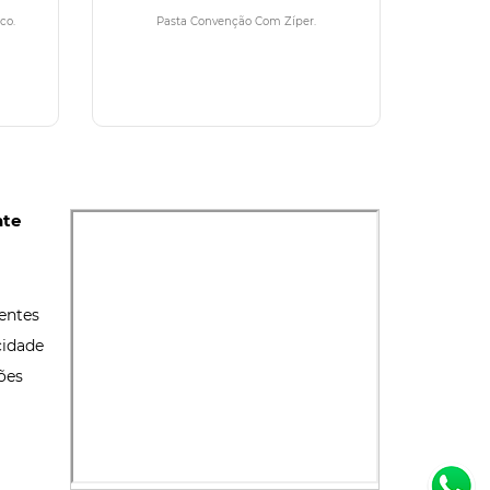
co.
Pasta Convenção Com Zíper.
nte
entes
cidade
ões