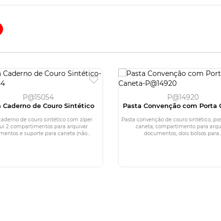
P@15054
P@14920
 Caderno de Couro Sintético
Pasta Convenção com Porta 
caderno de couro sintético com zíper.
Pasta convenção de couro sintético, po
ui 2 compartimentos para arquivar
caneta, compartimento para arqu
entos e suporte para caneta (não...
documentos, dois bolsos para..