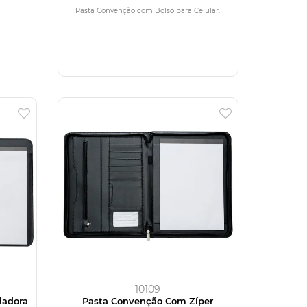
Celular
Pasta Convenção com Bolso para Celular.
10109
ladora
Pasta Convenção Com Zíper