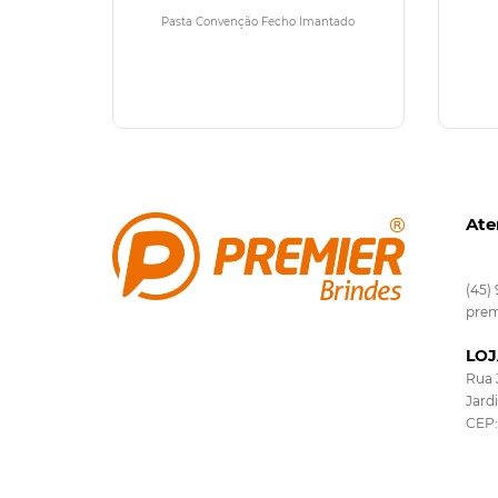
Imantado
Pasta Convenção Fecho Imantado
Ate
(45)
prem
LOJ
Rua 
Jard
CEP: