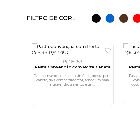
FILTRO DE COR :
P@15053
Pasta Convenção com Porta Caneta
Pasta
Pasta convenção de couro sintético, possui porta
Pasta 
caneta, dois compartimentos, sendo um para
Poss
arquivar documentos e um...
docum