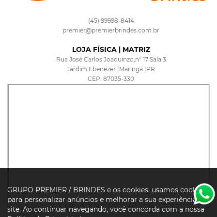
(45) 99998-8414
premier@premierbrindes.com.br
LOJA FÍSICA | MATRIZ
Rua José Carlos Joaquinzo,n° 17 Sala 3
Jardim Ebenezer |Maringá |PR
CEP: 87035-330
GRUPO PREMIER / BRINDES e os cookies: usamos cookies
para personalizar anúncios e melhorar a sua experiência no
site. Ao continuar navegando, você concorda com a nossa