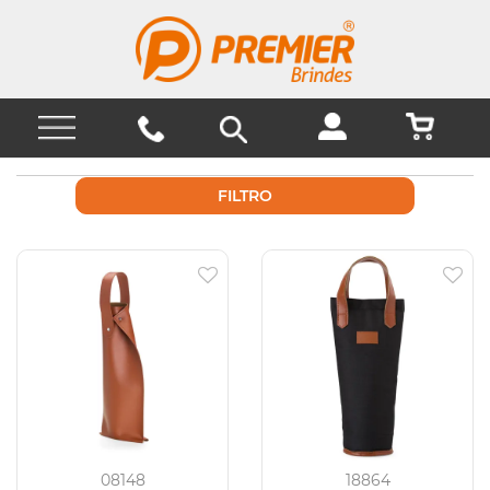
FILTRO
08148
18864