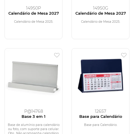
14950P
14950G
Calendário de Mesa 2027
Calendário de Mesa 2027
Calendário de Mesa 2025.
Calendário de Mesa 2025.
P@14768
12657
Base 3 em 1
Base para Calendário
Base de alumínio para calendário
Base para Calendário.
ou foto, com suporte para celular.
Obs.: Não acompanha calendário.