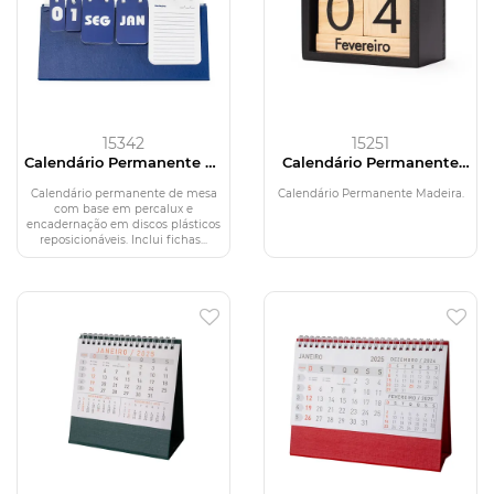
15342
15251
Calendário Permanente de
Calendário Permanente
Mesa Disco
Madeira
Calendário permanente de mesa
Calendário Permanente Madeira.
com base em percalux e
encadernação em discos plásticos
reposicionáveis. Inclui fichas...