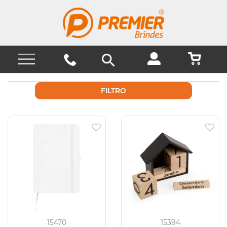
FILTRO
15470
15394