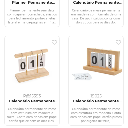
Planner Permanente
Calendário Permanente
Emborrachado
Madeira
Planner permanente sem data
Calendário de mesa permanente
com capa emborrachada, elástico
em madeira com formato de uma
para fechamento, porta-canetas
casa. De uso intuitivo, conta com
lateral e marca-páginas em fita...
dois cubos para os dias do...
P@15393
19025
Calendário Permanente
Calendário Permanente
MDF
Madeira
Calendário permanente de mesa
Calendário permanente de mesa
com estrutura em madeira e
com estrutura em madeira. Conta
metal. Conta com fichas em papel
com fichas em papel cartão presas
cartão que exibem os dias e os...
por argolas de ferro,...