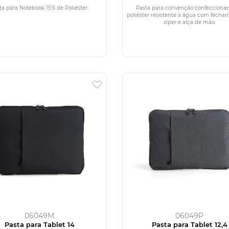
Poliéster
ta para Notebook 15’6 de Poliéster.
Pasta para convenção confecciona
poliéster resistente à água com fech
zíper e alça de mão.
06049M
06049P
Pasta para Tablet 14
Pasta para Tablet 12,4