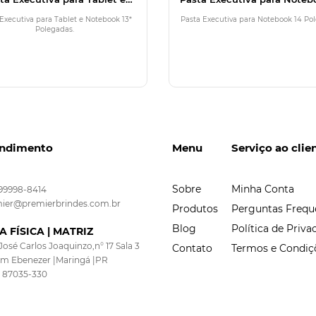
Notebook 13* Polegadas
Polegadas
Executiva para Tablet e Notebook 13*
Pasta Executiva para Notebook 14 Po
Polegadas.
ndimento
Menu
Serviço ao clie
Sobre
Minha Conta
 99998-8414
ier@premierbrindes.com.br
Produtos
Perguntas Frequ
Blog
Política de Priva
A FÍSICA | MATRIZ
José Carlos Joaquinzo,n° 17 Sala 3
Contato
Termos e Condiç
im Ebenezer |Maringá |PR
 87035-330