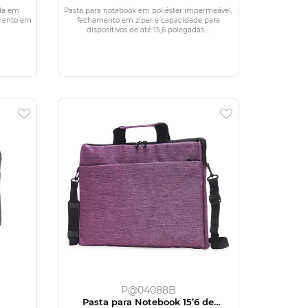
da em
Pasta para notebook em poliéster impermeável,
amento em
fechamento em zíper e capacidade para
dispositivos de até 15,6 polegadas....
P@04088B
Pasta para Notebook 15’6 de