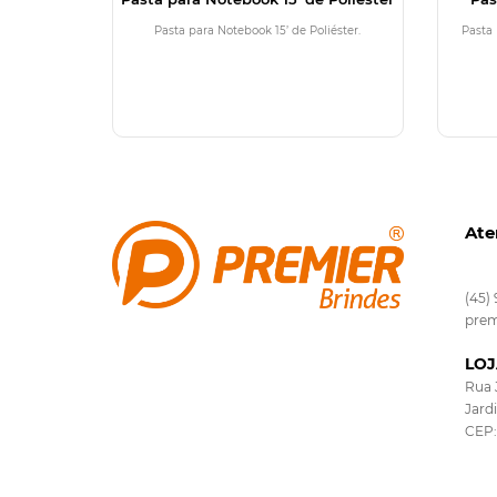
Pasta para Notebook 15’ de Poliéster.
Pasta 
Ate
(45)
prem
LOJ
Rua 
Jard
CEP: