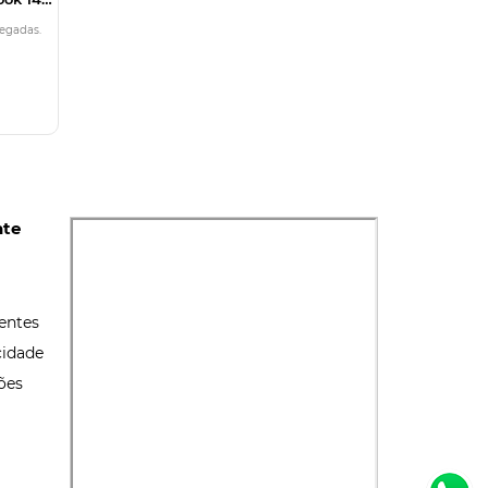
legadas.
nte
entes
cidade
ões