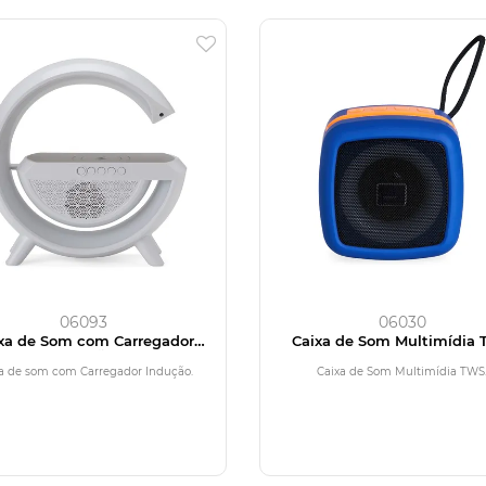
06093
06030
xa de Som com Carregador
Caixa de Som Multimídia
Indução
a de som com Carregador Indução.
Caixa de Som Multimídia TWS