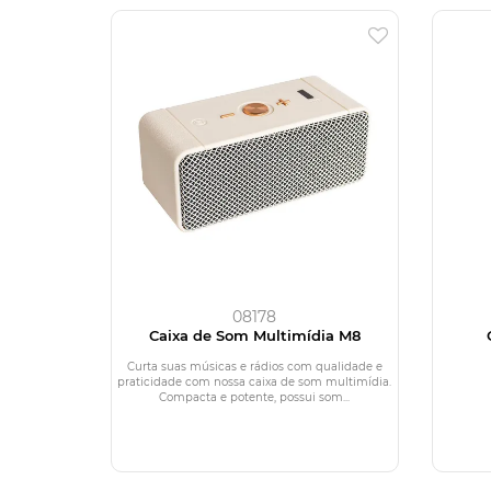
08178
Caixa de Som Multimídia M8
Curta suas músicas e rádios com qualidade e
praticidade com nossa caixa de som multimídia.
Compacta e potente, possui som...