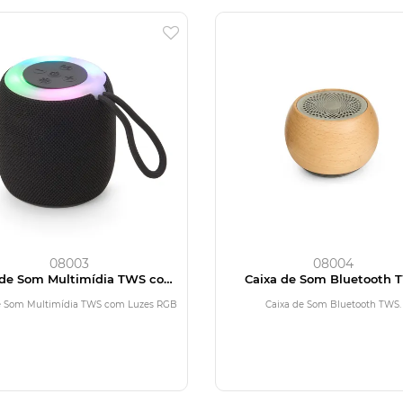
08003
08004
 de Som Multimídia TWS com
Caixa de Som Bluetooth 
Luzes RGB
e Som Multimídia TWS com Luzes RGB
Caixa de Som Bluetooth TWS.