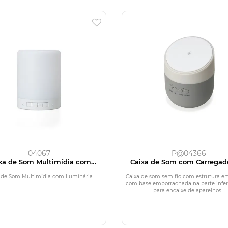
04067
P@04366
xa de Som Multimídia com
Caixa de Som com Carregad
Luminária
Indução
 de Som Multimídia com Luminária.
Caixa de som sem fio com estrutura em
com base emborrachada na parte inferi
para encaixe de aparelhos...