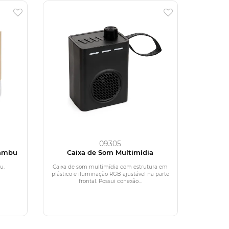
09305
Bambu
Caixa de Som Multimídia
u.
Caixa de som multimídia com estrutura em
plástico e iluminação RGB ajustável na parte
frontal. Possui conexão...