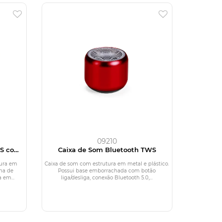
09210
WS com
Caixa de Som Bluetooth TWS
tura em
Caixa de som com estrutura em metal e plástico.
ha de
Possui base emborrachada com botão
 em...
liga/desliga, conexão Bluetooth 5.0,...