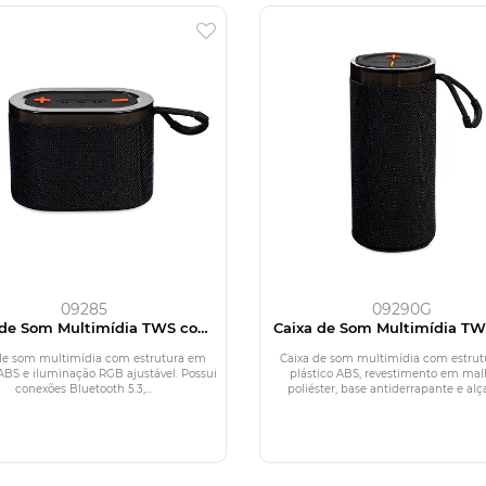
09285
09290G
 de Som Multimídia TWS com
Caixa de Som Multimídia T
Luzes RGB
Luzes RGB
de som multimídia com estrutura em
Caixa de som multimídia com estru
 ABS e iluminação RGB ajustável. Possui
plástico ABS, revestimento em mal
conexões Bluetooth 5.3,...
poliéster, base antiderrapante e alça