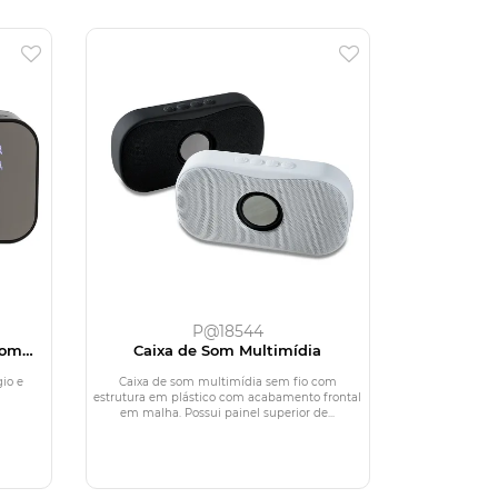
P@18544
com
Caixa de Som Multimídia
ular
io e
Caixa de som multimídia sem fio com
estrutura em plástico com acabamento frontal
em malha. Possui painel superior de...