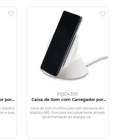
P@04359
or por
Caixa de Som com Carregador por
Indução
 plástico
Caixa de som multifunções com estrutura em
or e área
plástico ABS. Funciona exclusivamente através
da alimentação de energia via...