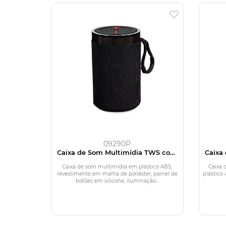
09290P
Caixa de Som Multimídia TWS com
Caixa
Luzes RGB
Caixa de som multimídia em plástico ABS,
Caixa 
revestimento em malha de poliéster, painel de
plástico
botões em silicone, iluminação...