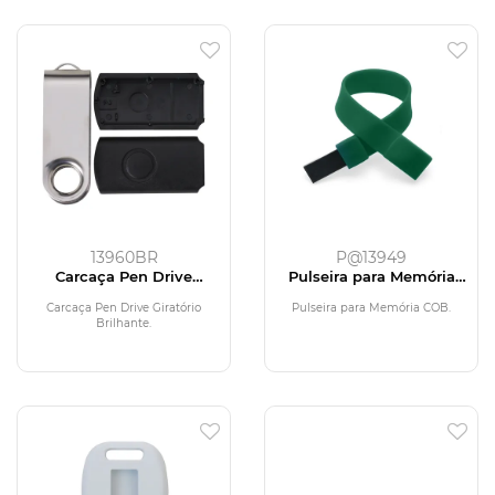
13960BR
P@13949
Carcaça Pen Drive
Pulseira para Memória
Giratório Brilhante
COB
Carcaça Pen Drive Giratório
Pulseira para Memória COB.
Brilhante.