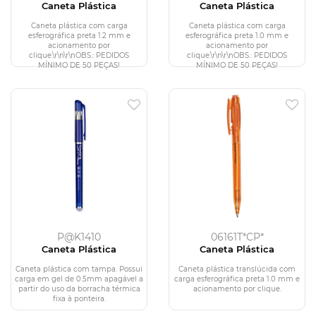
Caneta Plástica
Caneta Plástica
Caneta plástica com carga
Caneta plástica com carga
esferográfica preta 1.2 mm e
esferográfica preta 1.0 mm e
acionamento por
acionamento por
clique.\r\n\r\nOBS.: PEDIDOS
clique.\r\n\r\nOBS.: PEDIDOS
MÍNIMO DE 50 PEÇAS!
MÍNIMO DE 50 PEÇAS!
P@K1410
06161T*CP*
Caneta Plástica
Caneta Plástica
Caneta plástica com tampa. Possui
Caneta plástica translúcida com
carga em gel de 0.5mm apagável a
carga esferográfica preta 1.0 mm e
partir do uso da borracha térmica
acionamento por clique.
fixa à ponteira.