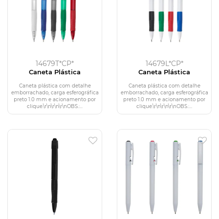
14679T*CP*
14679L*CP*
Caneta Plástica
Caneta Plástica
Caneta plástica com detalhe
Caneta plástica com detalhe
emborrachado, carga esferográfica
emborrachado, carga esferográfica
preto 1.0 mm e acionamento por
preto 1.0 mm e acionamento por
clique.\r\n\r\n\r\nOBS.:...
clique.\r\n\r\n\r\nOBS.:...