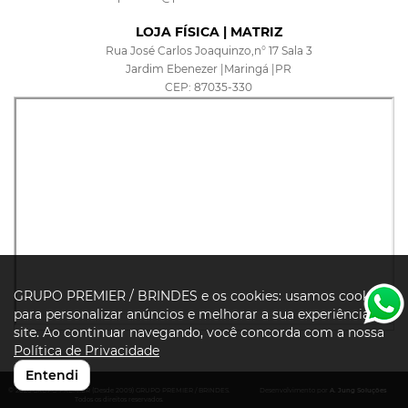
LOJA FÍSICA | MATRIZ
Rua José Carlos Joaquinzo,n° 17 Sala 3
Jardim Ebenezer |Maringá |PR
CEP: 87035-330
GRUPO PREMIER / BRINDES e os cookies: usamos cookies
para personalizar anúncios e melhorar a sua experiência no
site. Ao continuar navegando, você concorda com a nossa
Política de Privacidade
Entendi
© 2026 GRUPO PREMIER (Desde 2009) GRUPO PREMIER / BRINDES.
Desenvolvimento por
A. Jung Soluções
Todos os direitos reservados.