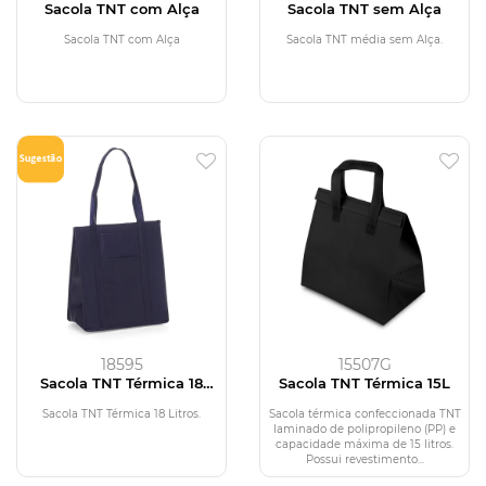
Sacola TNT com Alça
Sacola TNT sem Alça
Sacola TNT com Alça
Sacola TNT média sem Alça.
18595
15507G
Sacola TNT Térmica 18
Sacola TNT Térmica 15L
Litros
Sacola TNT Térmica 18 Litros.
Sacola térmica confeccionada TNT
laminado de polipropileno (PP) e
capacidade máxima de 15 litros.
Possui revestimento...