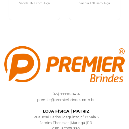
Sacola TNT com Alça
Sacola TNT sem Alça
(45) 99998-8414
premier@premierbrindes.com.br
LOJA FÍSICA | MATRIZ
Rua José Carlos Joaquinzo,n° 17 Sala 3
Jardim Ebenezer |Maringá |PR
CEP: 87035-330