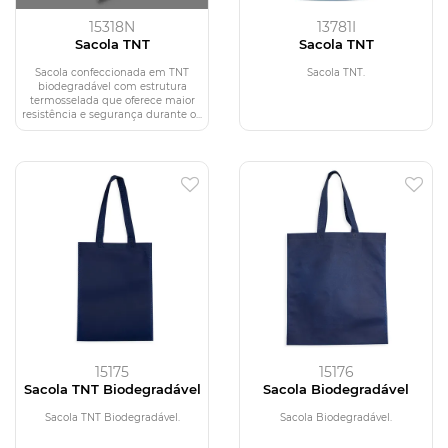
15318N
13781I
Sacola TNT
Sacola TNT
Sacola confeccionada em TNT
Sacola TNT.
biodegradável com estrutura
termosselada que oferece maior
resistência e segurança durante o...
15175
15176
Sacola TNT Biodegradável
Sacola Biodegradável
Sacola TNT Biodegradável.
Sacola Biodegradável.