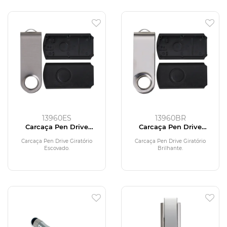
13960ES
13960BR
Carcaça Pen Drive
Carcaça Pen Drive
Giratório Escovado
Giratório Brilhante
Carcaça Pen Drive Giratório
Carcaça Pen Drive Giratório
Escovado.
Brilhante.