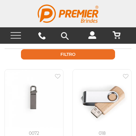
FILTRO
0072
018