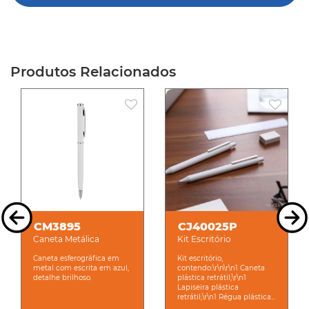
Produtos Relacionados
CM3895
CJ40025P
Caneta Metálica
Kit Escritório
Caneta esferográfica em
Kit escritório,
metal com escrita em azul,
contendo:\r\n\r\n1 Caneta
detalhe brilhoso.
plástica retrátil;\r\n1
Lapiseira plástica
retrátil;\r\n1 Régua plástica...