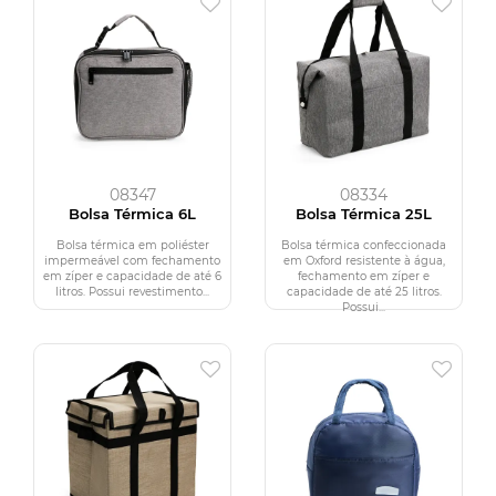
08347
08334
Bolsa Térmica 6L
Bolsa Térmica 25L
Bolsa térmica em poliéster
Bolsa térmica confeccionada
impermeável com fechamento
em Oxford resistente à água,
em zíper e capacidade de até 6
fechamento em zíper e
litros. Possui revestimento...
capacidade de até 25 litros.
Possui...