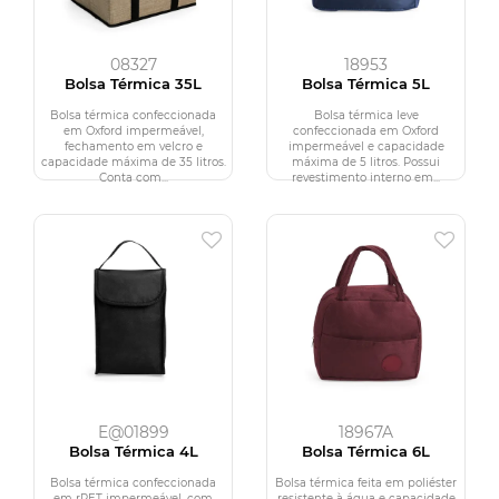
08327
18953
Bolsa Térmica 35L
Bolsa Térmica 5L
Bolsa térmica confeccionada
Bolsa térmica leve
em Oxford impermeável,
confeccionada em Oxford
fechamento em velcro e
impermeável e capacidade
capacidade máxima de 35 litros.
máxima de 5 litros. Possui
Conta com...
revestimento interno em...
E@01899
18967A
Bolsa Térmica 4L
Bolsa Térmica 6L
Bolsa térmica confeccionada
Bolsa térmica feita em poliéster
em rPET impermeável, com
resistente à água e capacidade