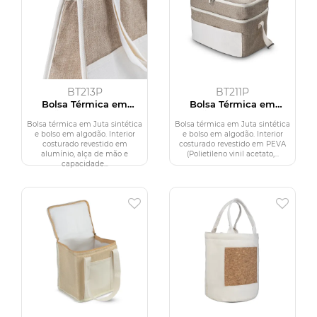
BT213P
BT211P
Bolsa Térmica em
Bolsa Térmica em
algodão e Juta sintética
algodão e Juta sintética
(34x34x16cm)
(24x30x20cm)
Bolsa térmica em Juta sintética
Bolsa térmica em Juta sintética
e bolso em algodão. Interior
e bolso em algodão. Interior
costurado revestido em
costurado revestido em PEVA
alumínio, alça de mão e
(Polietileno vinil acetato,...
capacidade...