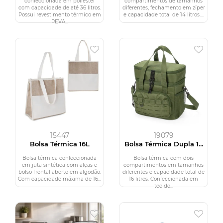
confeccionada em poliéster
compartimentos de tamanhos
com capacidade de até 36 litros.
diferentes, fechamento em zíper
Possui revestimento térmico em
e capacidade total de 14 litros....
PEVA...
15447
19079
Bolsa Térmica 16L
Bolsa Térmica Dupla 16
Litros
Bolsa térmica confeccionada
Bolsa térmica com dois
em juta sintética com alças e
compartimentos em tamanhos
bolso frontal aberto em algodão.
diferentes e capacidade total de
Com capacidade máxima de 16...
16 litros. Confeccionada em
tecido...