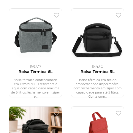
19077
15430
Bolsa Térmica 6L
Bolsa Térmica 5L
Bolsa térmica confeccionada
Bolsa térmica em tecido
em Oxford 300D resistente à
emborrachado impermeável
água com capacidade máxima
com fechamento em zíper com
de 6 litros, fechamento em zíper
capacidade para até 5 litros.
e...
Conta com...