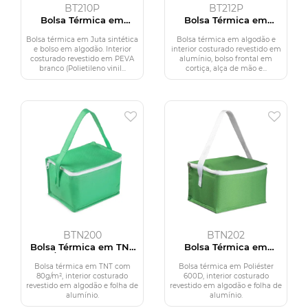
BT210P
BT212P
Bolsa Térmica em
Bolsa Térmica em
algodão e Juta sintética
algodão e cortiça
(21x19x15cm)
Bolsa térmica em Juta sintética
Bolsa térmica em algodão e
e bolso em algodão. Interior
interior costurado revestido em
costurado revestido em PEVA
alumínio, bolso frontal em
branco (Polietileno vinil...
cortiça, alça de mão e...
BTN200
BTN202
Bolsa Térmica em TNT
Bolsa Térmica em
80g/m² (18x14x13cm)
Poliéster 600D
(19x14x12cm)
Bolsa térmica em TNT com
Bolsa térmica em Poliéster
80g/m², interior costurado
600D, interior costurado
revestido em algodão e folha de
revestido em algodão e folha de
alumínio.
alumínio.