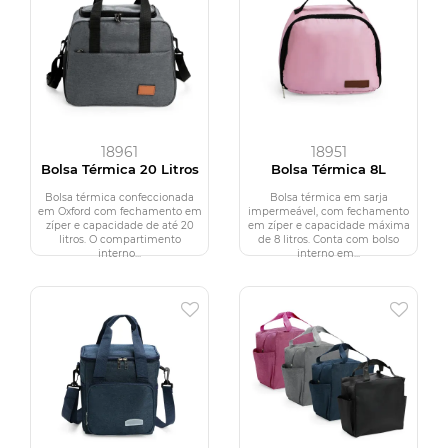
18961
18951
Bolsa Térmica 20 Litros
Bolsa Térmica 8L
Bolsa térmica confeccionada
Bolsa térmica em sarja
em Oxford com fechamento em
impermeável, com fechamento
zíper e capacidade de até 20
em zíper e capacidade máxima
litros. O compartimento
de 8 litros. Conta com bolso
interno...
interno em...