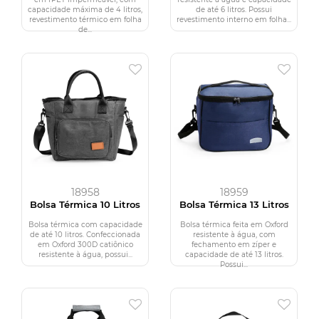
capacidade máxima de 4 litros,
de até 6 litros. Possui
revestimento térmico em folha
revestimento interno em folha...
de...
18958
18959
Bolsa Térmica 10 Litros
Bolsa Térmica 13 Litros
Bolsa térmica com capacidade
Bolsa térmica feita em Oxford
de até 10 litros. Confeccionada
resistente à água, com
em Oxford 300D catiônico
fechamento em zíper e
resistente à água, possui...
capacidade de até 13 litros.
Possui...