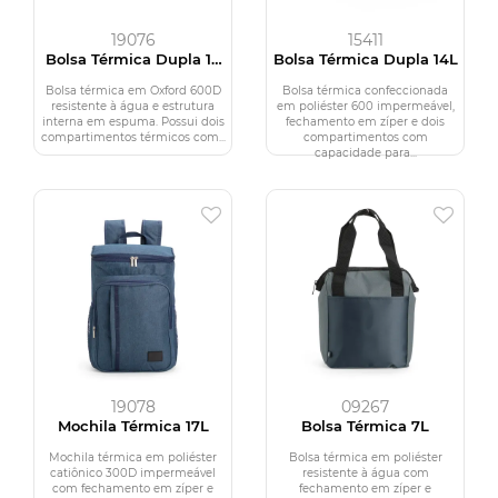
19076
15411
Bolsa Térmica Dupla 12
Bolsa Térmica Dupla 14L
Litros
Bolsa térmica em Oxford 600D
Bolsa térmica confeccionada
resistente à água e estrutura
em poliéster 600 impermeável,
interna em espuma. Possui dois
fechamento em zíper e dois
compartimentos térmicos com...
compartimentos com
capacidade para...
19078
09267
Mochila Térmica 17L
Bolsa Térmica 7L
Mochila térmica em poliéster
Bolsa térmica em poliéster
catiônico 300D impermeável
resistente à água com
com fechamento em zíper e
fechamento em zíper e