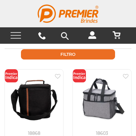
FILTRO
18868
18603