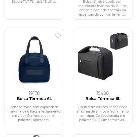
Sacola TNT Térmica 18 Litros.
Bolsa térmica dupla com
capacidade máxima de 15 litros,
obtida a partir da abertura da
expansão do compartimento...
19178
15486
Bolsa Térmica 6L
Bolsa Térmica 6L
Bolsa térmica com capacidade
Bolsa térmica com capacidade
máxima de 6 litros e fechamento
máxima de 6 litros e fechamento
em zíper. Confeccionada em
em zíper. Confeccionada em
poliéster, apresenta...
poliéster 600D impermeável,...