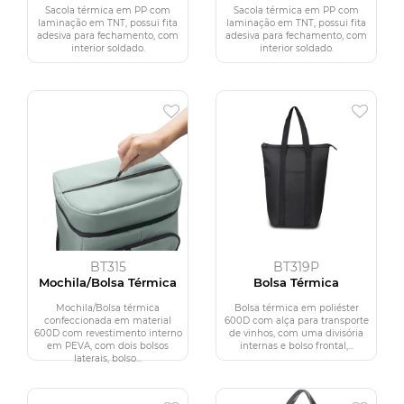
Sacola térmica em PP com
Sacola térmica em PP com
laminação em TNT, possui fita
laminação em TNT, possui fita
adesiva para fechamento, com
adesiva para fechamento, com
interior soldado.
interior soldado.
BT315
BT319P
Mochila/Bolsa Térmica
Bolsa Térmica
Mochila/Bolsa térmica
Bolsa térmica em poliéster
confeccionada em material
600D com alça para transporte
600D com revestimento interno
de vinhos, com uma divisória
em PEVA, com dois bolsos
internas e bolso frontal,...
laterais, bolso...