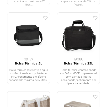
capacidade máxima de 17
capacidade para até 7 litros.
litros....
Possui...
09157
19080
Bolsa Térmica 5L
Bolsa Térmica 25L
Bolsa térmica resistente à água
Bolsa térmica confeccionada
confeccionada em poliéster e
em Oxford 600D impermeável
PVC, fechamento em zíper e
com camada interna
capacidade máxima de 5 litros....
acolchoada, fechamento em
zíper e capacidade...