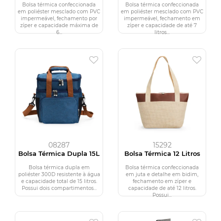
Bolsa térmica confeccionada
Bolsa térmica confeccionada
em poliéster mesclado com PVC
em poliéster mesclado com PVC
impermeável, fechamento por
impermeável, fechamento em
zíper e capacidade máxima de
zíper e capacidade de até 7
6...
litros...
08287
15292
Bolsa Térmica Dupla 15L
Bolsa Térmica 12 Litros
Bolsa térmica dupla em
Bolsa térmica confeccionada
poliéster 300D resistente à água
em juta e detalhe em bidim,
e capacidade total de 15 litros.
fechamento em zíper e
Possui dois compartimentos...
capacidade de até 12 litros.
Possui...