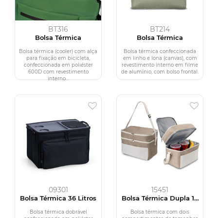
BT316
BT214
Bolsa Térmica
Bolsa Térmica
Bolsa térmica (cooler) com alça
Bolsa térmica confeccionada
para fixação em bicicleta,
em linho e lona (canvas), com
confeccionada em poliéster
revestimento interno em filme
600D com revestimento
de alumínio, com bolso frontal.
interno...
09301
15451
Bolsa Térmica 36 Litros
Bolsa Térmica Dupla 14
Litros
Bolsa térmica dobrável
Bolsa térmica com dois