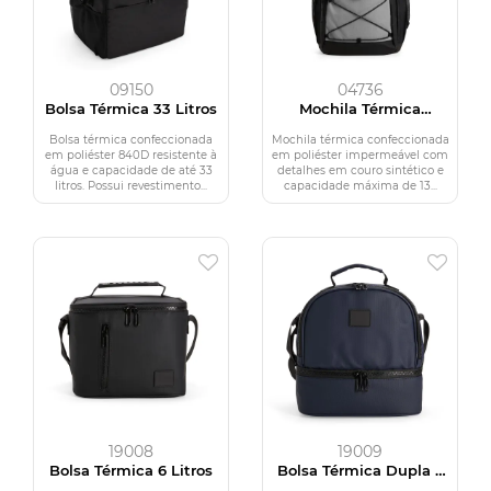
09150
04736
Bolsa Térmica 33 Litros
Mochila Térmica
Poliéster 13L
Bolsa térmica confeccionada
Mochila térmica confeccionada
em poliéster 840D resistente à
em poliéster impermeável com
água e capacidade de até 33
detalhes em couro sintético e
litros. Possui revestimento...
capacidade máxima de 13...
19008
19009
Bolsa Térmica 6 Litros
Bolsa Térmica Dupla 7
Litros