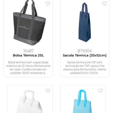
15487
BTN304
Bolsa Térmica 25L
Sacola Térmica (35x12cm)
Bolsa térmica com capacidade
Sacola térmica em PP com
máxima de 25 litros e fechamento
laminação em TNT, possui fita
em zíper. Confeccionada em
adesiva para fechamento, interior
poliéster 300D resistente à...
soldado.\r\n\r\n \r\n\r\n...