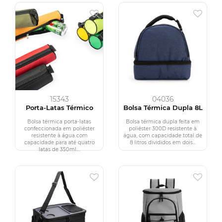
15343
04036
Porta-Latas Térmico
Bolsa Térmica Dupla 8L
Bolsa térmica porta-latas
Bolsa térmica dupla feita em
confeccionada em poliéster
poliéster 300D resistente à
resistente à água com
água, com capacidade total de
capacidade para até quatro
8 litros divididos em dois...
latas de 350ml....