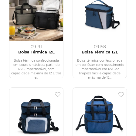
09191
09158
Bolsa Térmica 12L
Bolsa Térmica 12L
Bolsa térmica confeccionada
Bolsa térmica confeccionada
em couro sintético a partir do
em poliéster com revestimento
PVC impermeável, com
impermeável em PVC de
capacidade máxima de 12 Litros
limpeza fácil e capacidade
e...
máxima de 12...