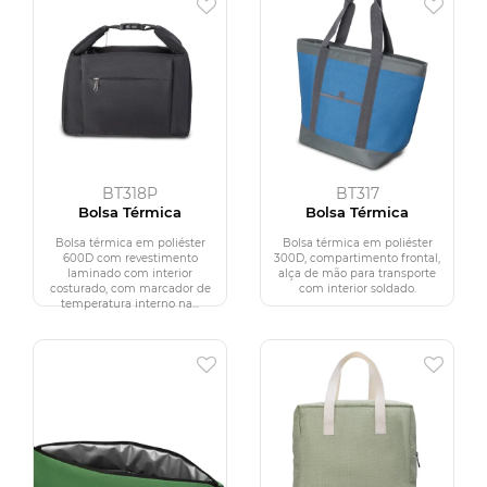
BT318P
BT317
Bolsa Térmica
Bolsa Térmica
Bolsa térmica em poliéster
Bolsa térmica em poliéster
600D com revestimento
300D, compartimento frontal,
laminado com interior
alça de mão para transporte
costurado, com marcador de
com interior soldado.
temperatura interno na...