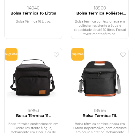
14046
18960
Bolsa Térmica 16 Litros
Bolsa Térmica Poliéster
10L
Bolsa Térmica 16 Litros.
Bolsa térmica confeccionada em
poliéster resistente à água e
capacidade de até 10 litros. Possui
revestimento térmico...
18963
18966
Bolsa Térmica 11L
Bolsa Térmica 11L
Bolsa térmica confeccionada em
Bolsa térmica confeccionada em
Oxford resistente à água,
Oxford impermeável, com detalhes
fechamento em zíper, alça de
em couro sintético, fechamento