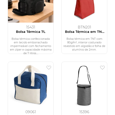
15431
BTN201
Bolsa Térmica 7L
Bolsa Térmica em TNT
80g/m² (28x17)
Bolsa térmica confeccionada
Bolsa térmica em TNT com
em tecido emborrachado
80g/m², interior costurado
impermeável com fechamento
revestido em algodão e folha de
em zíper e capacidade máxima
alumínio de 2mm.
de 7 litros....
09061
15396