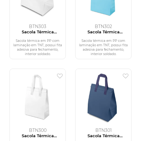
BTN303
BTN302
Sacola Térmica
Sacola Térmica
(30x35,7cm)
(30x24cm)
Sacola térmica em PP com
Sacola térmica em PP com
laminação em TNT, possui fita
laminação em TNT, possui fita
adesiva para fechamento,
adesiva para fechamento,
interior soldado.
interior soldado.
BTN300
BTN301
Sacola Térmica
Sacola Térmica
(26x20,7cm)
(25x26,5cm)