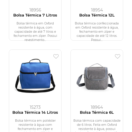
18956
18954
Bolsa Térmica 7 Litros
Bolsa Térmica 12L
Bolsa térmica em Oxford
Bolsa térmica confeccionada
resistente à água, com
em Oxford resistente à água,
capacidade de até 7 litros e
fechamento em zíper e
fechamento em zíper. Possui
capacidade de até 12 litros.
revestimento...
Possui...
15273
18964
Bolsa Térmica 14 Litros
Bolsa Térmica 6L
Bolsa térmica em poliéster
Bolsa térmica com capacidade
resistente à água com
de 6 litros. Feita em Oxford
fechamento em zíper e
resistente à água, possui