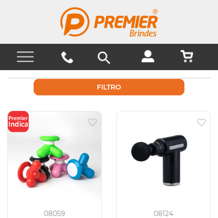
FILTRO
08059
08124