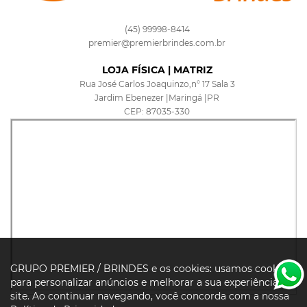
(45) 99998-8414
premier@premierbrindes.com.br
LOJA FÍSICA | MATRIZ
Rua José Carlos Joaquinzo,n° 17 Sala 3
Jardim Ebenezer |Maringá |PR
CEP: 87035-330
GRUPO PREMIER / BRINDES e os cookies: usamos cookies
para personalizar anúncios e melhorar a sua experiência no
site. Ao continuar navegando, você concorda com a nossa