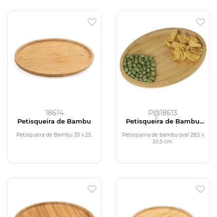
18614
P@18613
Petisqueira de Bambu
Petisqueira de Bambu
28,5 x 20,5
Petisqueira de Bambu 33 x 25.
Petisqueira de bambu oval 28,5 x
20,5 cm.