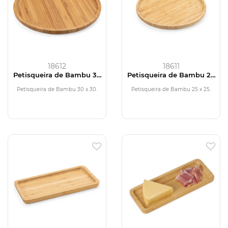
18612
18611
Petisqueira de Bambu 30
Petisqueira de Bambu 25
x 30
x 25
Petisqueira de Bambu 30 x 30.
Petisqueira de Bambu 25 x 25.