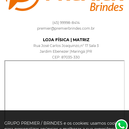
(45) 99998-8414
premier@premierbrindes.com.br
LOJA FÍSICA | MATRIZ
Rua José Carlos Joaquinzo,n° 17 Sala 3
Jardim Ebenezer |Maringá |PR
CEP: 87035-330
GRUPO PREMIER / BRINDES e os cookies: usamos cookies