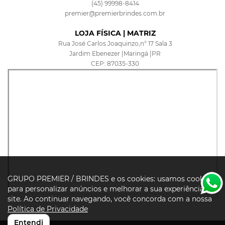
(45) 99998-8414
premier@premierbrindes.com.br
LOJA FÍSICA | MATRIZ
Rua José Carlos Joaquinzo,n° 17 Sala 3
Jardim Ebenezer |Maringá |PR
CEP: 87035-330
GRUPO PREMIER / BRINDES e os cookies: usamos cookies
para personalizar anúncios e melhorar a sua experiência no
site. Ao continuar navegando, você concorda com a nossa
Política de Privacidade
Entendi