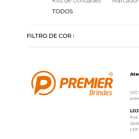
Kits de Utilidades
Marcador
TODOS
FILTRO DE COR :
Ate
(45)
prem
LOJ
Rua 
Jard
CEP: