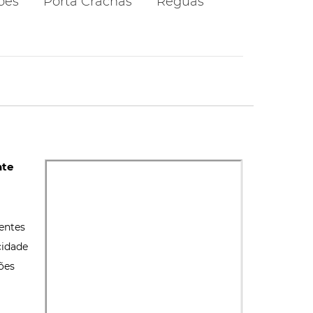
ões
Porta Crachás
Réguas
nte
entes
cidade
ões