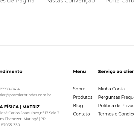
es de Página
Pastas Convenção
Porta Cart
ndimento
Menu
Serviço ao clie
Sobre
Minha Conta
 99998-8414
ier@premierbrindes.com.br
Produtos
Perguntas Frequ
Blog
Política de Priva
A FÍSICA | MATRIZ
José Carlos Joaquinzo,n° 17 Sala 3
Contato
Termos e Condiç
im Ebenezer |Maringá |PR
 87035-330