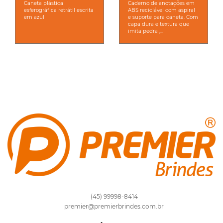
Caneta plástica
Caderno de anotações em
esferográfica retrátil escrita
ABS reciclável com aspiral
em azul
e suporte para caneta. Com
capa dura e textura que
imita pedra ,...
(45) 99998-8414
premier@premierbrindes.com.br