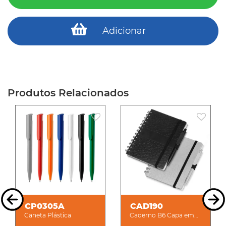
Adicionar
Produtos Relacionados
CP0305A
CAD190
Caneta Plástica
Caderno B6 Capa em
ABS com Caneta