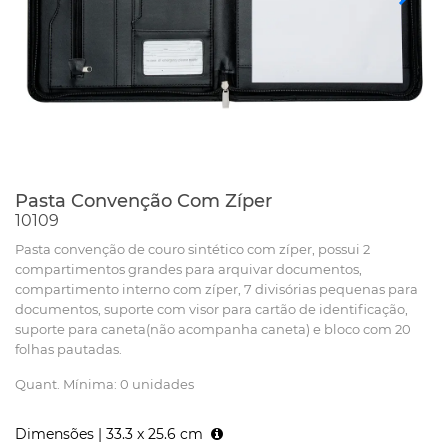
Pasta Convenção Com Zíper
10109
Pasta convenção de couro sintético com zíper, possui 2
compartimentos grandes para arquivar documentos,
compartimento interno com zíper, 7 divisórias pequenas para
documentos, suporte com visor para cartão de identificação,
suporte para caneta(não acompanha caneta) e bloco com 20
folhas pautadas.
Quant. Mínima: 0 unidades
Dimensões |
33.3 x 25.6 cm