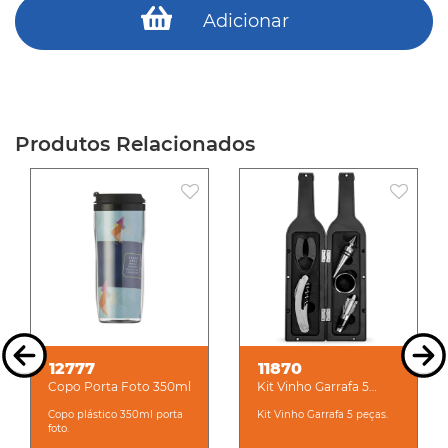
Adicionar
Produtos Relacionados
12777
11870
Copo Porta Foto 350ml
Kit Vinho Garrafa 5
peças
Copo plástico 350ml porta
Kit Vinho Garrafa 5 peças.
foto.