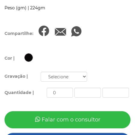
Peso (gm) |
224gm
Compartilhe:
Cor |
Gravação |
Quantidade |
Falar com o consultor