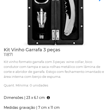
Kit Vinho Garrafa 3 peças
11871
Kit vinho formato garrafa com 3 peças: wine collar, bico
condutor com tampa e saca-rolhas metálico com lâmina de
corte e abridor de garrafa. Estojo com fechamento imantado e
área interna com berço de espuma.
Quant. Mínima: 0 unidades
Dimensões |
23 x 6.1 cm
Medidas gravação |
7 cm x 11 cm