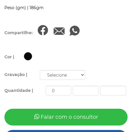
Peso (gm) |
186gm
Compartilhe:
Cor |
Gravação |
Quantidade |
Falar com o consultor