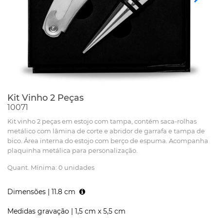
Kit Vinho 2 Peças
10071
Kit vinho 2 peças em estojo com tampa, contém saca-rolhas
metálico com lâmina de corte e abridor de garrafa e tampa de
bico. Área interna do estojo com berço de espuma. Acompanha
plaquinha metálica para personalização.
Quant. Mínima: 0 unidades
Dimensões |
11.8 cm
Medidas gravação |
1,5 cm x 5,5 cm