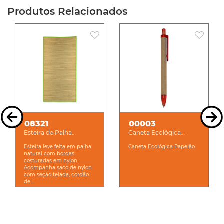
Produtos Relacionados
08321
00003
Esteira de Palha
Caneta Ecológica
Natural
Papelão
Esteira leve feita em palha
Caneta Ecológica Papelão.
natural com bordas
costuradas em nylon.
Acompanha saco de nylon
com seção telada, cordão
de...