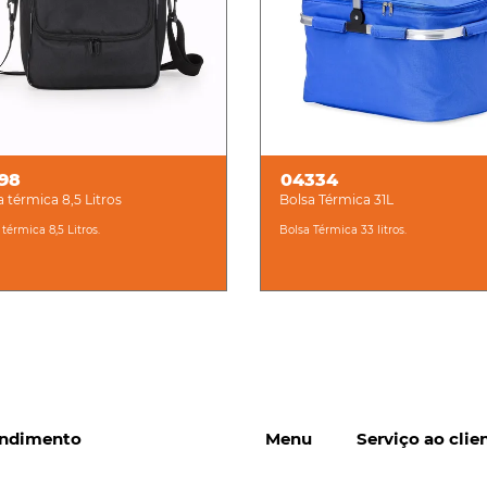
798
04334
a térmica 8,5 Litros
Bolsa Térmica 31L
 térmica 8,5 Litros.
Bolsa Térmica 33 litros.
ndimento
Menu
Serviço ao clie