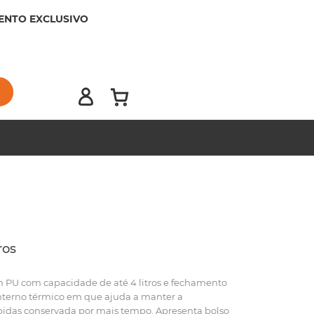
ENTO EXCLUSIVO
ros
 PU com capacidade de até 4 litros e fechamento
interno térmico em que ajuda a manter a
idas conservada por mais tempo. Apresenta bolso