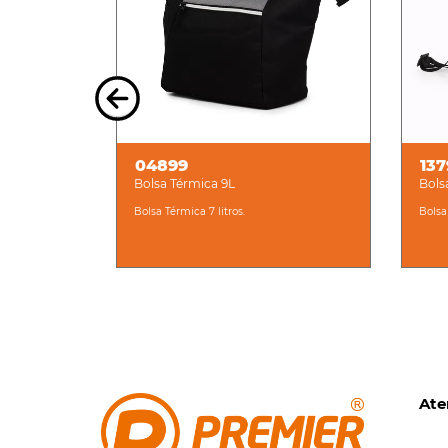
04899
13
Bolsa Térmica 9L
Bols
Bolsa Térmica 7 litros.
Bolsa
Ate