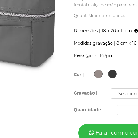
frontal e alça de mão para trans
Quant. Mínima: unidades
Dimensões |
18 x 20 x 11 cm
Medidas gravação |
8 cm x 16
Peso (gm) |
147gm
Cor |
Gravação |
Quantidade |
Falar com o co