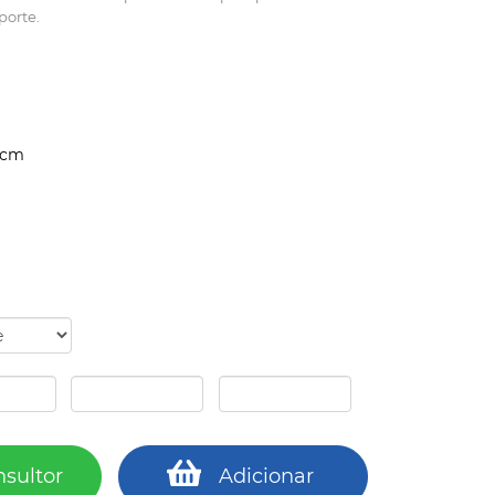
porte.
 cm
nsultor
Adicionar