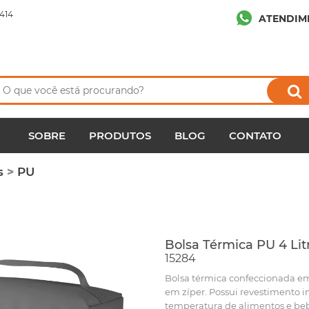
414
ATENDIM
SOBRE
PRODUTOS
BLOG
CONTATO
s
>
PU
Bolsa Térmica PU 4 Lit
15284
Bolsa térmica confeccionada em
em zíper. Possui revestimento 
temperatura de alimentos e beb