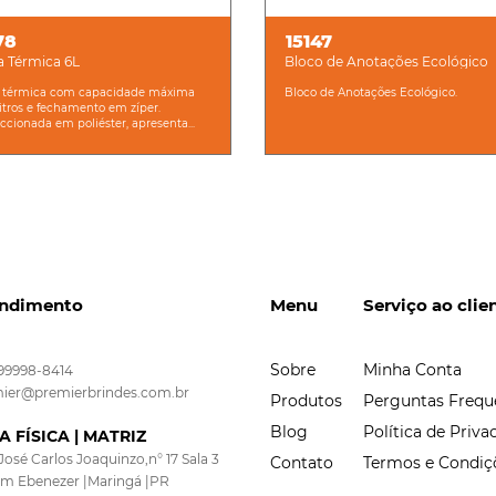
78
15147
a Térmica 6L
Bloco de Anotações Ecológico
a térmica com capacidade máxima
Bloco de Anotações Ecológico.
litros e fechamento em zíper.
ccionada em poliéster, apresenta...
ndimento
Menu
Serviço ao clie
Sobre
Minha Conta
 99998-8414
ier@premierbrindes.com.br
Produtos
Perguntas Frequ
Blog
Política de Priva
A FÍSICA | MATRIZ
José Carlos Joaquinzo,n° 17 Sala 3
Contato
Termos e Condiç
im Ebenezer |Maringá |PR