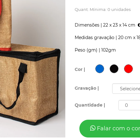
Quant. Mínima: 0 unidades
Dimensões |
22 x 23 x 14 cm
Medidas gravação |
20 cm x 1
Peso (gm) |
102gm
Cor |
Gravação |
Quantidade |
Falar com o co