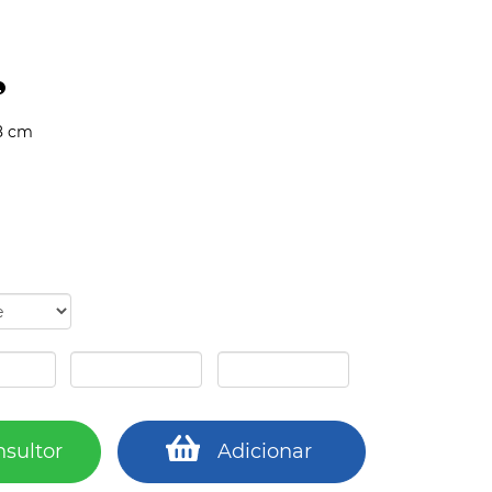
8 cm
nsultor
Adicionar