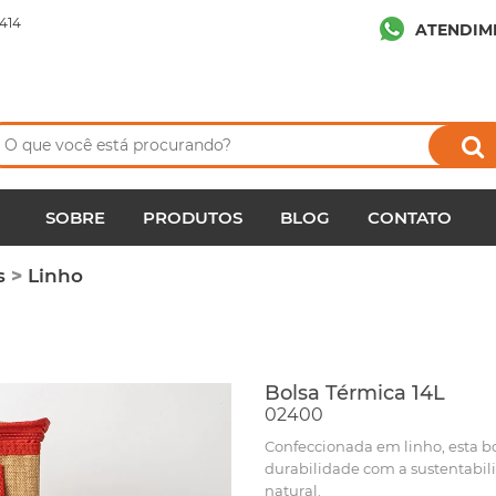
414
ATENDIM
SOBRE
PRODUTOS
BLOG
CONTATO
s
>
Linho
Bolsa Térmica 14L
02400
Confeccionada em linho, esta bol
durabilidade com a sustentabili
natural.