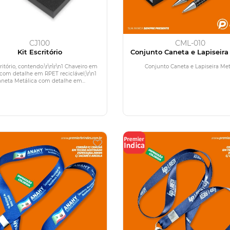
CJ100
CML-010
Kit Escritório
Conjunto Caneta e Lapiseira
ritório, contendo:\r\n\r\n1 Chaveiro em
Conjunto Caneta e Lapiseira Met
com detalhe em RPET reciclável;\r\n1
neta Metálica com detalhe em...