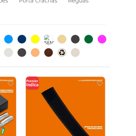
ões
Porta Crachás
Réguas