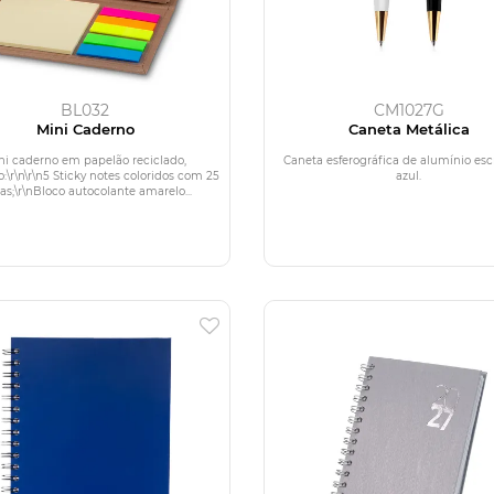
BL032
CM1027G
Mini Caderno
Caneta Metálica
ni caderno em papelão reciclado,
Caneta esferográfica de alumínio esc
:\r\n\r\n5 Sticky notes coloridos com 25
azul.
has;\r\nBloco autocolante amarelo...