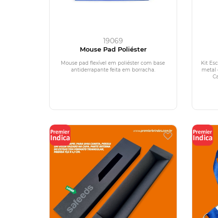
19069
Mouse Pad Poliéster
Mouse pad flexível em poliéster com base
Kit Esc
antiderrapante feita em borracha.
metal 
Ca