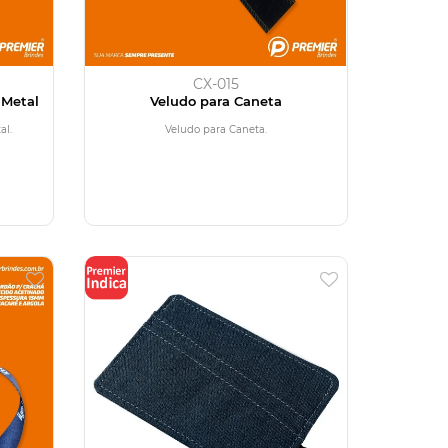
CX-015
 Metal
Veludo para Caneta
al.
Veludo para Caneta.