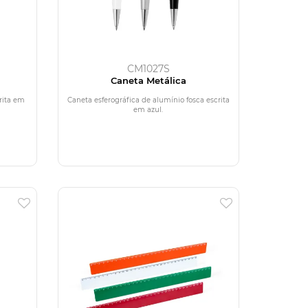
CM1027S
Caneta Metálica
rita em
Caneta esferográfica de alumínio fosca escrita
em azul.