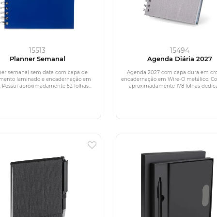
15513
15494
Planner Semanal
Agenda Diária 2027
ner semanal sem data com capa de
Agenda 2027 com capa dura em cr
mento laminado e encadernação em
encadernação em Wire-O metálico. C
. Possui aproximadamente 52 folhas...
aproximadamente 178 folhas dedica