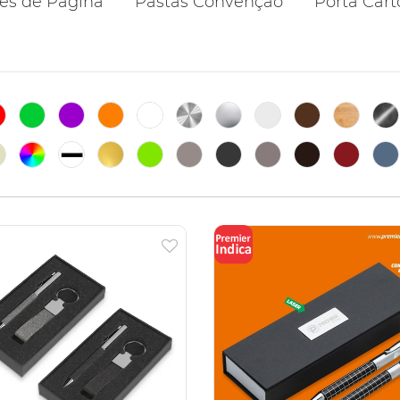
es de Página
Pastas Convenção
Porta Cart