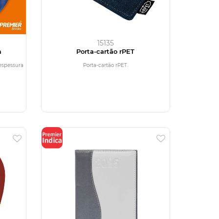
15135
m
Porta-cartão rPET
espessura
Porta-cartão rPET.