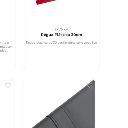
13763A
Régua Plástica 30cm
omia e
Régua plástica de 30 centímetros com verso liso.
onta com
das...