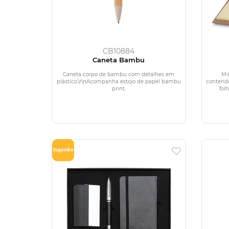
CB10884
Caneta Bambu
Caneta corpo de bambu com detalhes em
Mi
plástico.\r\nAcompanha estojo de papel bambu
contendo
print.
fol