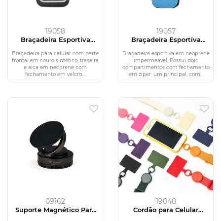
19058
19057
Braçadeira Esportiva
Braçadeira Esportiva
Couro Sintético
Neoprene
Braçadeira para celular com parte
Braçadeira esportiva em neoprene
frontal em couro sintético, traseira
impermeável. Possui dois
e alça em neoprene com
compartimentos com fechamento
fechamento em velcro....
em zíper: um principal, com...
09162
19048
Suporte Magnético Para
Cordão para Celular
Celular
Poliéster