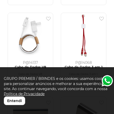
P@14137
P@14068
Cabo de Dados V8
Cabo de Dados 3 em 1
Cabo de Dados V8.
Cabo de Dados 3 em 1.
GRUPO PREMIER / BRINDES e os cookies: usamos cookies
para personalizar anúncios e melhorar a sua experiência no
site. Ao continuar navegando, você concorda com a nossa
Política de Privacidade
Entendi