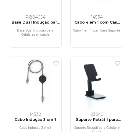
P@04054
14534
Base Dual Indução para
Cabo 4 em 1 com Case
Celulares e Iwatch
Suporte
Base Dual Indução para
Cabo 4 em 1 com Case Suporte.
Celulares e Iwatch.
14532
03040
Cabo Indução 3 em 1
Suporte Retrátil para
Celular e Tablet
Cabo Indução 3 em 1
Suporte Retrátil para Celular e
Tablet.