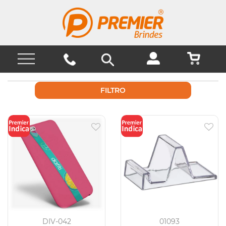
FILTRO
DIV-042
01093