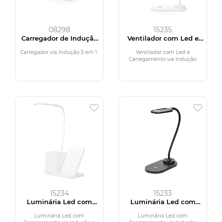
08298
15235
Carregador de Indução
Ventilador com Led e
Triplo
Carregamento via
Indução
Carregador via Indução 3 em 1.
Ventilador com Led e
Carregamento via Indução.
15234
15233
Luminária Led com
Luminária Led com
Carregamento via
Carregamento via
Indução e Porta-caneta
Indução
Luminária Led com
Luminária Led com