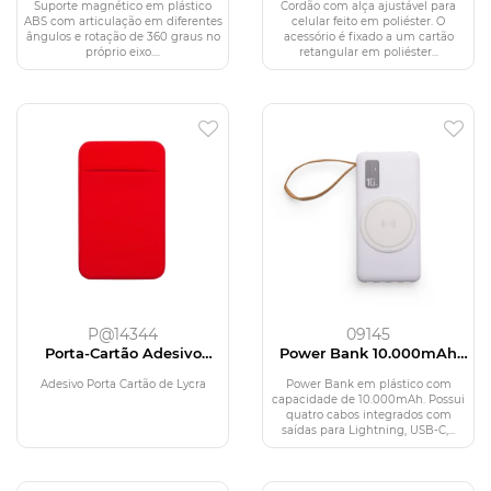
Suporte magnético em plástico
Cordão com alça ajustável para
ABS com articulação em diferentes
celular feito em poliéster. O
ângulos e rotação de 360 graus no
acessório é fixado a um cartão
próprio eixo....
retangular em poliéster...
P@14344
09145
Porta-Cartão Adesivo
Power Bank 10.000mAh
Lycra
com Carregamento via
Indução ou via Cabo
Adesivo Porta Cartão de Lycra
Power Bank em plástico com
capacidade de 10.000mAh. Possui
quatro cabos integrados com
saídas para Lightning, USB-C,...