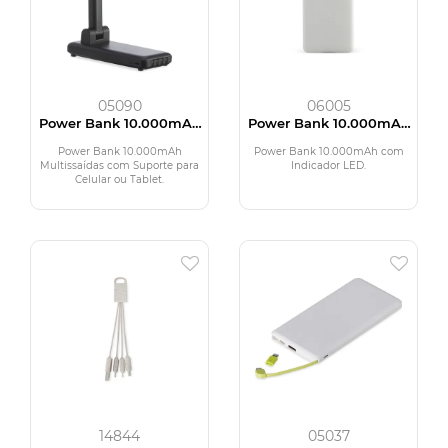
05090
06005
Power Bank 10.000mAh
Power Bank 10.000mAh
Multissaídas com
com Indicador LED
Suporte para Celular ou
Power Bank 10.000mAh
Power Bank 10.000mAh com
Tablet
Multissaídas com Suporte para
Indicador LED.
Celular ou Tablet.
14844
05037