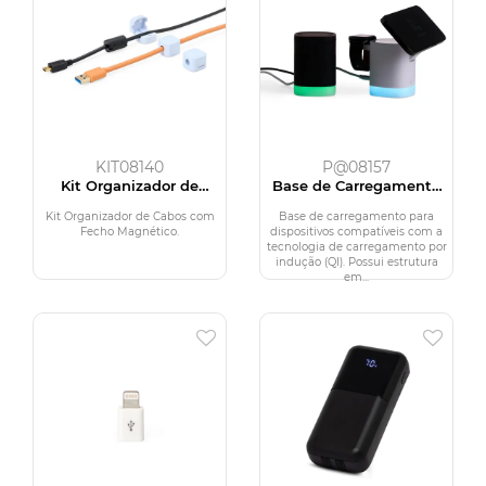
KIT08140
P@08157
Kit Organizador de
Base de Carregamento
Cabos com Fecho
por Indução
Magnético
Kit Organizador de Cabos com
Base de carregamento para
Fecho Magnético.
dispositivos compatíveis com a
tecnologia de carregamento por
indução (QI). Possui estrutura
em...