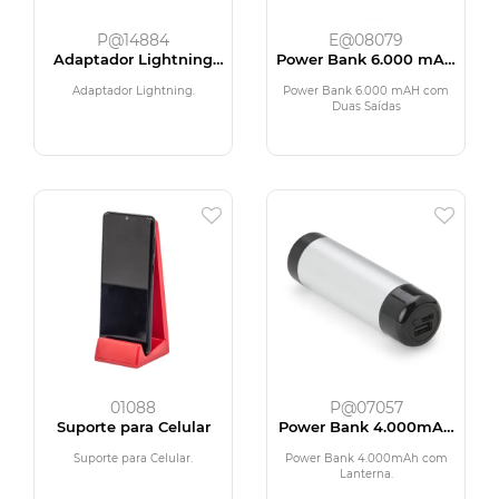
P@14884
E@08079
Adaptador Lightning
Power Bank 6.000 mAH
Super
com Duas Saídas
Adaptador Lightning.
Power Bank 6.000 mAH com
Duas Saídas
01088
P@07057
Suporte para Celular
Power Bank 4.000mAh
com Lanterna
Suporte para Celular.
Power Bank 4.000mAh com
Lanterna.