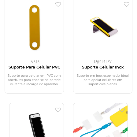
15313
P@13177
Suporte Para Celular PVC
Suporte Celular Inox
Suporte para celular em PVC com
Suporte em inox espelhado, ideal
aberturas para encaixe na parede
para apoiar celulares em
durante a recarga do aparelho.
superfícies planas.