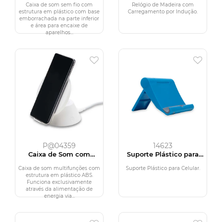
Indução
Caixa de som sem fio com
Relógio de Madeira com
estrutura em plástico com base
Carregamento por Indução.
emborrachada na parte inferior
e área para encaixe de
aparelhos...
P@04359
14623
Caixa de Som com
Suporte Plástico para
Carregador por Indução
Celular
Caixa de som multifunções com
Suporte Plástico para Celular.
estrutura em plástico ABS.
Funciona exclusivamente
através da alimentação de
energia via...