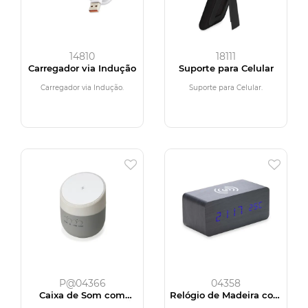
14810
18111
Carregador via Indução
Suporte para Celular
Carregador via Indução.
Suporte para Celular.
P@04366
04358
Caixa de Som com
Relógio de Madeira com
Carregador por Indução
Carregamento por