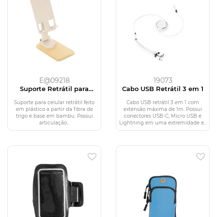
E@09218
19073
Suporte Retrátil para
Cabo USB Retrátil 3 em 1
Celular
Suporte para celular retrátil feito
Cabo USB retrátil 3 em 1 com
em plástico a partir da fibra de
extensão máxima de 1m. Possui
trigo e base em bambu. Possui
conectores USB-C, Micro USB e
articulação...
Lightning em uma extremidade e...