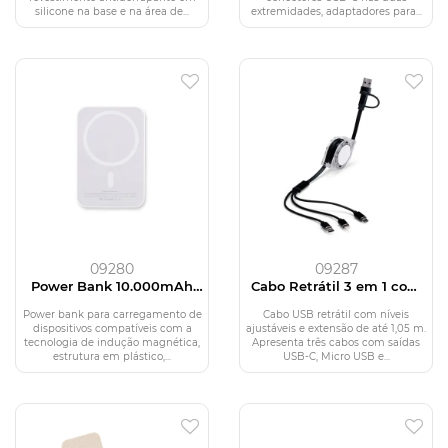
silicone na base e na área de...
extremidades, adaptadores para...
09280
09287
Power Bank 10.000mAh
Cabo Retrátil 3 em 1 com
com Carregamento via
Adaptador
Indução
Power bank para carregamento de
Cabo USB retrátil com níveis
dispositivos compatíveis com a
ajustáveis e extensão de até 1,05 m.
tecnologia de indução magnética,
Apresenta três cabos com saídas
estrutura em plástico,...
USB-C, Micro USB e...