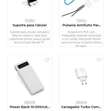
15280
15304
Suporte para Celular
Pulseira Antifurto Para
Celular
Suporte para celular compacto
Pulseira em PVC com
feito em plástico. Ideal para
mosquetão redondo conectado
superfícies planas, possui ajuste
a um cartão retangular flexível
de inclinação de até 75...
que se encaixa na parte interna
da capa...
08009
09004
Power Bank 10.000mAh
Carregador Turbo Com 3
com Lanterna e
Portas