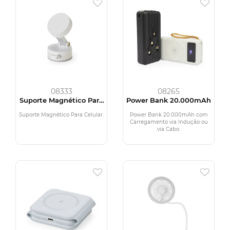
08333
08265
Suporte Magnético Para
Power Bank 20.000mAh
Celular
Suporte Magnético Para Celular.
Power Bank 20.000mAh com
Carregamento via Indução ou
via Cabo.