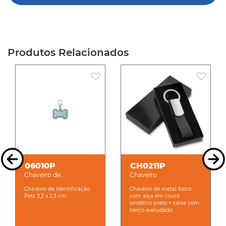
Produtos Relacionados
06010P
CH0211P
Chaveiro de
Chaveiro
Identificação Pets
Chaveiro de Identificação
Chaveiro de metal fosco
Pets 3,3 x 2,3 cm.
com alça em couro
sintético preto + caixa com
berço aveludado