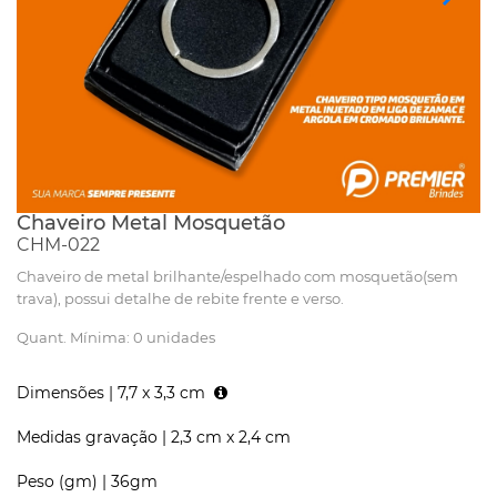
Chaveiro Metal Mosquetão
CHM-022
Chaveiro de metal brilhante/espelhado com mosquetão(sem
trava), possui detalhe de rebite frente e verso.
Quant. Mínima: 0 unidades
Dimensões |
7,7 x 3,3 cm
Medidas gravação |
2,3 cm x 2,4 cm
Peso (gm) |
36gm