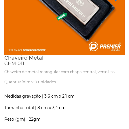
Chaveiro Metal
CHM-011
Chaveiro de metal retangular com chapa central, verso liso.
Quant. Mínima: 0 unidades
Medidas gravação |
3,6 cm x 2,1 cm
Tamanho total |
8 cm x 3,4 cm
Peso (gm) |
22gm